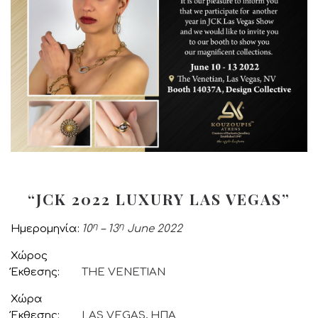
“JCK 2022 LUXURY LAS VEGAS”
η
η
Ημερομηνία
10
– 13
June 2022
Χώρος
Έκθεσης
THE VENETIAN
Χώρα
Έκθεσης
LAS VEGAS, ΗΠΑ