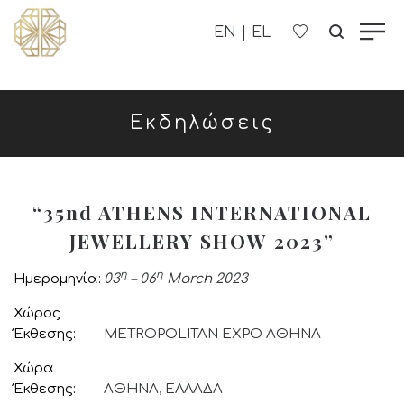
Η ΕΤΑΙΡΊΑ ΜΑΣ
Εκδηλώσεις
ΓΥΝΑΙΚΕΊΑ
ΑΝΔΡΙΚΑ
“35nd ATHENS INTERNATIONAL
JEWELLERY SHOW 2023”
ΠΑΙΔΙΚΑ
η
η
Ημερομηνία
03
– 06
March 2023
ΕΠΙΚΟΙΝΩΝΊΑ
Χώρος
Έκθεσης
METROPOLITAN EXPO ΑΘΗΝΑ
B2B
Χώρα
Έκθεσης
ΑΘΗΝΑ, ΕΛΛΑΔΑ