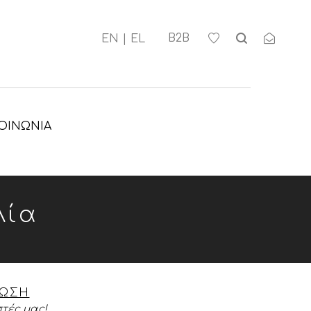
Β2Β
ΟΙΝΩΝΊΑ
λία
ΦΩΣΗ
τές μας!