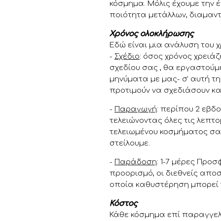
κόσμημα. Μόλις έχουμε την 
ποιότητα μετάλλων, διαμαντ
Χρόνος ολοκλήρωσης
Εδώ είναι μια ανάλυση του 
-
Σχέδιο
: όσος χρόνος χρειάζ
σχεδίου σας , θα εργαστούμ
μηνύματα με μας- σ’ αυτή τ
προτιμούν να σχεδιάσουν κα
-
Παραγωγή
: περίπου 2 εβδ
τελειώνοντας όλες τις λεπτο
τελειωμένου κοσμήματος σας
στείλουμε.
-
Παράδοση
: 1-7 μέρες Προ
προορισμό, οι διεθνείς απο
οποία καθυστέρηση μπορεί 
Κόστος
Κάθε κόσμημα επί παραγγελί