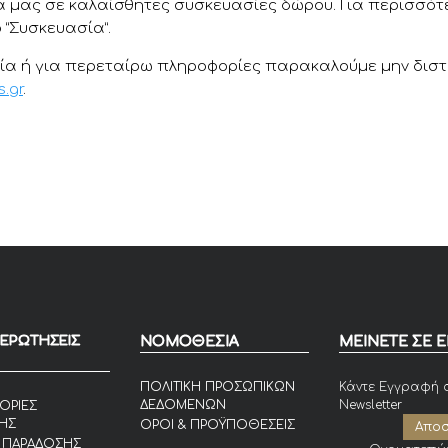
 μας σε καλαίσθητες συσκευασίες δώρου. Για περισσότ
 “
Συσκευασία
”.
ία ή για περεταίρω πληροφορίες παρακαλούμε μην διστ
.gr
.
 ΕΡΩΤΗΣΕΙΣ
ΝΟΜΟΘΕΣΙΑ
ΜΕΙΝΕΤΕ ΣΕ 
ΠΟΛΙΤΙΚΗ ΠΡΟΣΩΠΙΚΩΝ
Κάντε Εγγραφή 
ΔΕΔΟΜΕΝΩΝ
Newsletter
ΟΡΙΕΣ
ΗΣ
ΟΡΟΙ & ΠΡΟΫΠΟΘΕΣΕΙΣ
 ΠΑΡΑΔΟΣΗΣ