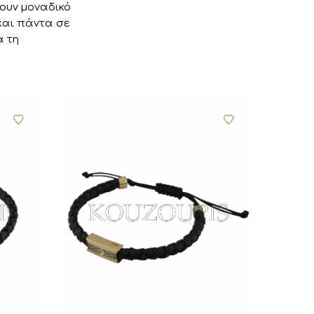
τουν μοναδικό
και πάντα σε
α τη