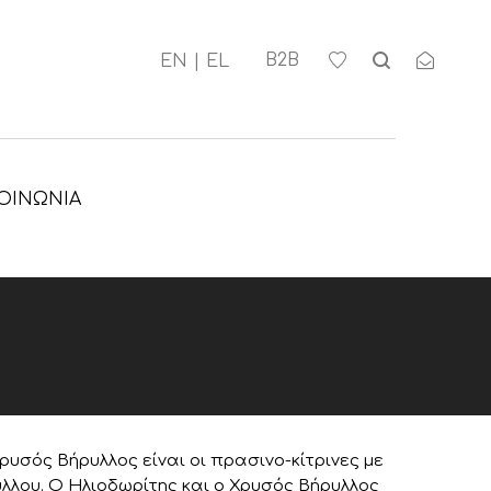
Β2Β
ΟΙΝΩΝΊΑ
Χρυσός Βήρυλλος είναι οι πρασινο-κίτρινες με
ύλλου. Ο Ηλιοδωρίτης και ο Χρυσός Βήρυλλος