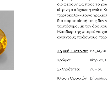
διαφέρουν ως προς το χρώ
κίτρινη απόχρωση ενώ ο Χ
πορτοκαλο-κίτρινο χρωματ
διαφοροποίησή τους δεν γί
ταυτόσημοι με τον όρο Χρυ
Ηλιοδωρίτης μπορεί να χρη
ανοιχτούς πράσινους, πορ
Χημική Σύσταση
Be
Al
Si
3
2
Χρώμα
Κίτρινο,
Σκληρότητα
7.5 - 8.0
Κλάση Ορυκτών
Βήρυλλο