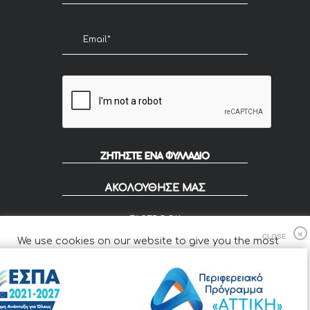
ΖΗΤΗΣΤΕ ΕΝΑ ΦΥΛΛΑΔΙΟ
ΑΚΟΛΟΥΘΗΣΕ ΜΑΣ
FACEBOOK
INSTAGRAM
We use cookies on our website to give you the most
FLIP
relevant experience by remembering your preferences
and repeat visits.
Cookie Settings
Accept All
© 2020 KOUZOUPIS - Designed by Smartvision