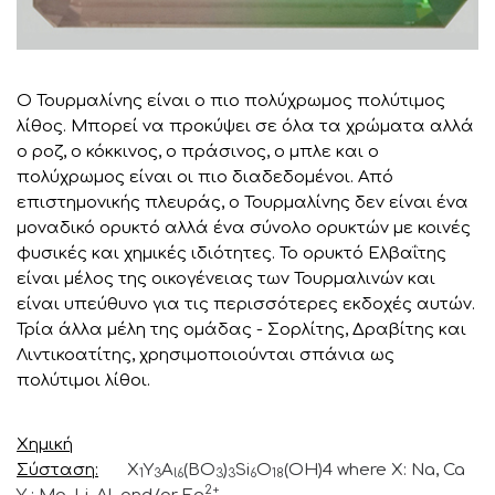
Ο Τουρμαλίνης είναι ο πιο πολύχρωμος πολύτιμος
λίθος. Μπορεί να προκύψει σε όλα τα χρώματα αλλά
ο ροζ, ο κόκκινος, ο πράσινος, ο μπλε και ο
πολύχρωμος είναι οι πιο διαδεδομένοι. Από
επιστημονικής πλευράς, ο Τουρμαλίνης δεν είναι ένα
μοναδικό ορυκτό αλλά ένα σύνολο ορυκτών με κοινές
φυσικές και χημικές ιδιότητες. Το ορυκτό Ελβαΐτης
είναι μέλος της οικογένειας των Τουρμαλινών και
είναι υπεύθυνο για τις περισσότερες εκδοχές αυτών.
Τρία άλλα μέλη της ομάδας - Σορλίτης, Δραβίτης και
Λιντικοατίτης, χρησιμοποιούνται σπάνια ως
πολύτιμοι λίθοι.
Χημική
Σύσταση
X
Y
A
(BO
)
Si
O
(OH)4 where X: Na, Ca
1
3
l6
3
3
6
18
2+